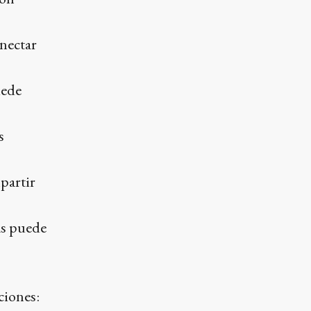
onectar
uede
s
partir
vas puede
ciones: