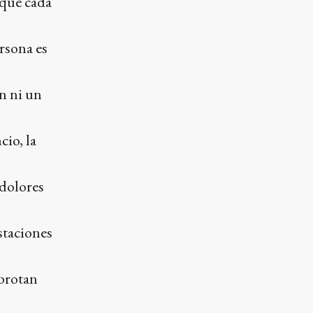
 que cada
rsona es
n ni un
io, la
 dolores
staciones
 brotan