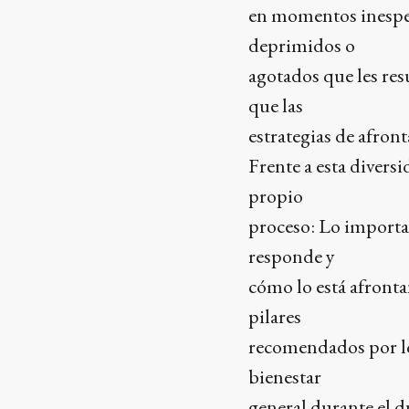
en momentos inespera
deprimidos o
agotados que les resu
que las
estrategias de afron
Frente a esta diversi
propio
proceso: Lo importan
responde y
cómo lo está afront
pilares
recomendados por los
bienestar
general durante el 