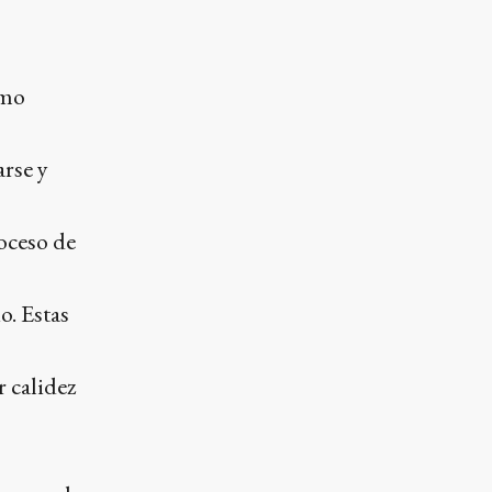
omo
arse y
oceso de
o. Estas
 calidez