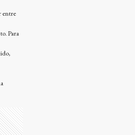
r entre
to. Para
tido,
na