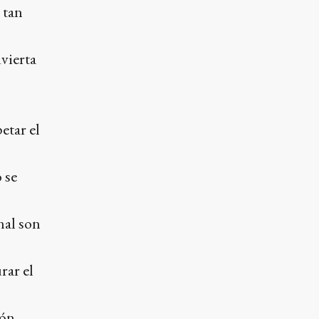
 tan
dvierta
etar el
 se
nal son
rar el
ión