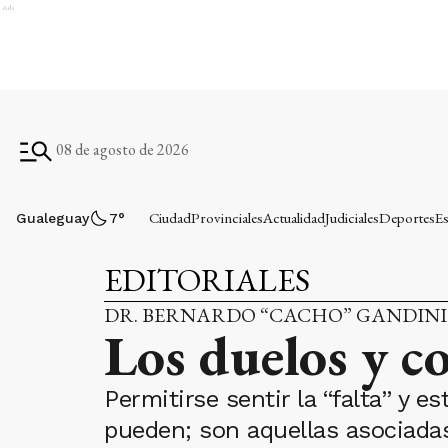
Ads
08 de agosto de 2026
Ciudad
Provinciales
Actualidad
Judiciales
Deportes
Es
Gualeguay
7
°
EDITORIALES
DR. BERNARDO “CACHO” GANDINI
Los duelos y c
Permitirse sentir la “falta” y 
pueden; son aquellas asociadas