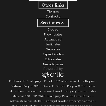
Otros links
Tiempo
Contacto
Secciones
Ciudad
Provinciales
Actualidad
Judiciales
Deportes
Espectáculos
Editoriales
Necrológicas
El diario de Gualeguay - Desde 1901 al servicio de la Región -
Editorial Pregón SRL
- Diario
El Debate Pregón
© Todos los
derechos reservados. · www.
diariodebatepregon.com
·
Islas
Malvinas 170
· C.P.
2840
Gualeguay
, Pcia. de
Entre Ríos
-
-
Administración: Int. 108 - adm@diariodebatepregon.com.ar -