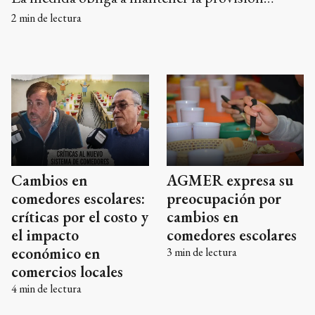
tradicional. En el momento en que se conoció el
2
min de lectura
fallo, nutricionistas de la empresa y la Directora
de Comedores del departamento recorrían
instituciones locales.
Cambios en
AGMER expresa su
comedores escolares:
preocupación por
críticas por el costo y
cambios en
el impacto
comedores escolares
económico en
3
min de lectura
comercios locales
4
min de lectura