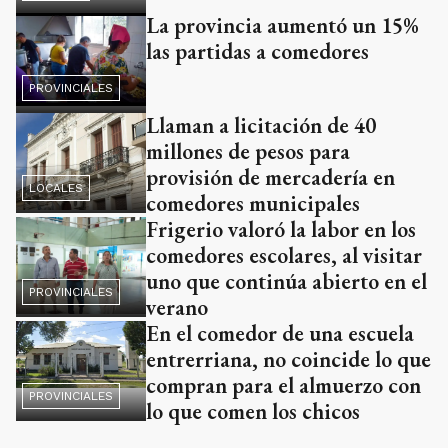
La provincia aumentó un 15%
las partidas a comedores
PROVINCIALES
Llaman a licitación de 40
millones de pesos para
provisión de mercadería en
LOCALES
comedores municipales
Frigerio valoró la labor en los
comedores escolares, al visitar
uno que continúa abierto en el
PROVINCIALES
verano
En el comedor de una escuela
entrerriana, no coincide lo que
compran para el almuerzo con
PROVINCIALES
lo que comen los chicos