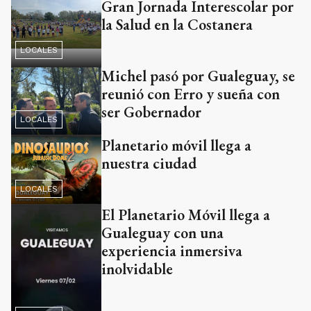
Gran Jornada Interescolar por
la Salud en la Costanera
LOCALES
Michel pasó por Gualeguay, se
reunió con Erro y sueña con
ser Gobernador
LOCALES
Planetario móvil llega a
nuestra ciudad
LOCALES
El Planetario Móvil llega a
Gualeguay con una
experiencia inmersiva
inolvidable