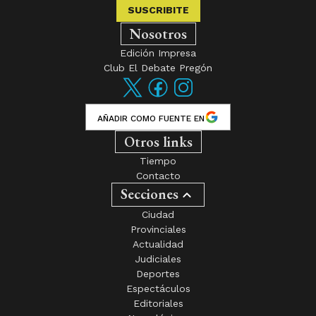
Club El Debate Pregón
AÑADIR COMO FUENTE EN
Otros links
Tiempo
Contacto
Secciones
Ciudad
Provinciales
Actualidad
Judiciales
Deportes
Espectáculos
Editoriales
Necrológicas
El diario de Gualeguay - Desde 1901 al servicio de la Región -