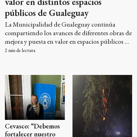
valor en distintos espacios
públicos de Gualeguay
La Municipalidad de Gualeguay continúa
compartiendo los avances de diferentes obras de
mejora y puesta en valor en espacios públicos de
la ciudad. Entre las intervenciones más
2
min de lectura
destacadas se encuentran los avances en la
remodelación de la Plaza San Martín y la
renovación integral de los baños del Parque
Intendente Quintana, trabajos que buscan
optimizar la infraestructura y brindar mejores
servicios a los vecinos.
Cevasco: “Debemos
fortalecer nuestro