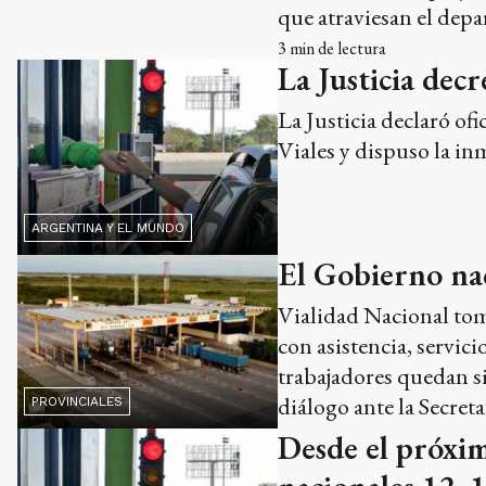
que atraviesan el depa
3
min de lectura
La Justicia dec
La Justicia declaró o
Viales y dispuso la in
ARGENTINA Y EL MUNDO
El Gobierno nac
Vialidad Nacional toma 
con asistencia, servic
trabajadores quedan si
diálogo ante la Secret
PROVINCIALES
Desde el próxim