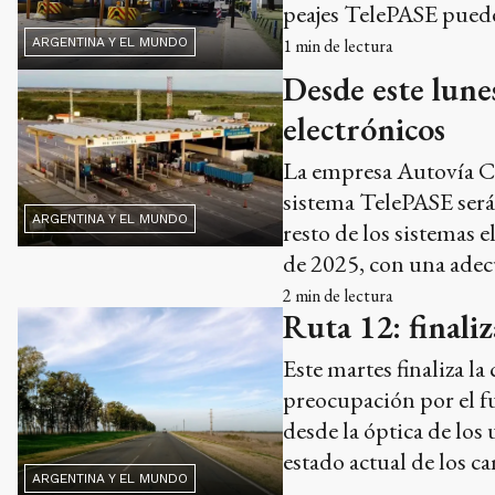
peajes TelePASE puede 
1
min de lectura
ARGENTINA Y EL MUNDO
Desde este lunes
electrónicos
La empresa Autovía Co
sistema TelePASE será
ARGENTINA Y EL MUNDO
resto de los sistemas 
de 2025, con una adecu
2
min de lectura
Ruta 12: finali
Este martes finaliza l
preocupación por el f
desde la óptica de los
estado actual de los c
ARGENTINA Y EL MUNDO