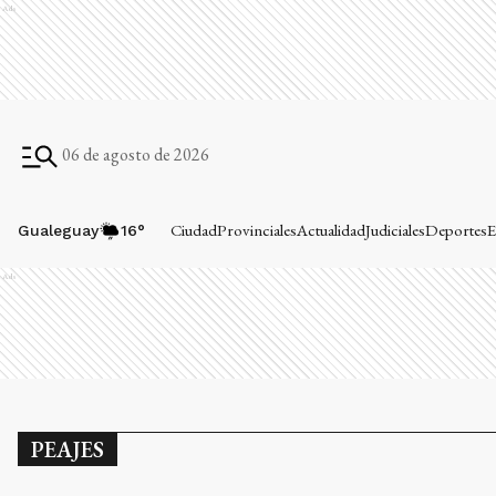
Ads
06 de agosto de 2026
Ciudad
Provinciales
Actualidad
Judiciales
Deportes
E
Gualeguay
16
°
Ads
PEAJES