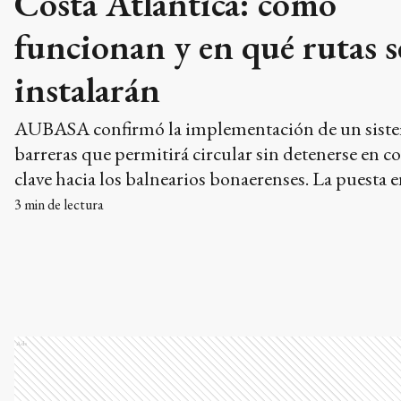
Costa Atlántica: cómo
funcionan y en qué rutas s
instalarán
AUBASA confirmó la implementación de un siste
barreras que permitirá circular sin detenerse en c
clave hacia los balnearios bonaerenses. La puesta 
marcha plena está prevista para el tercer trimestre
3
min de lectura
Ads