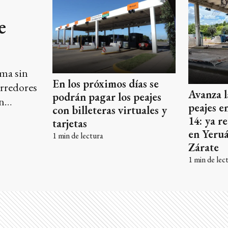
e
ma sin
En los próximos días se
orredores
Avanza l
podrán pagar los peajes
en
peajes e
con billeteras virtuales y
 de 2026.
14: ya r
tarjetas
en Yeruá
1
min de lectura
Zárate
1
min de lec