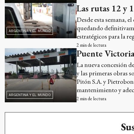
Las rutas 12 y 1
Desde esta semana, el 
quedando definitivamen
ARGENTINA Y EL MUNDO
estratégicos para la re
2
min de lectura
Puente Victoria
La nueva concesión de
y las primeras obras s
Pitón S.A. y Pietrobon
mantenimiento y adec
ARGENTINA Y EL MUNDO
2
min de lectura
Sus