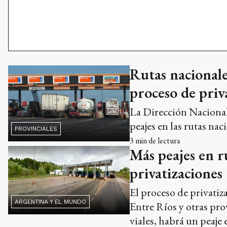
Rutas nacionale
proceso de priv
La Dirección Nacional
peajes en las rutas na
PROVINCIALES
3
min de lectura
Más peajes en r
privatizaciones
El proceso de privatiz
ARGENTINA Y EL MUNDO
Entre Ríos y otras pro
viales, habrá un peaje