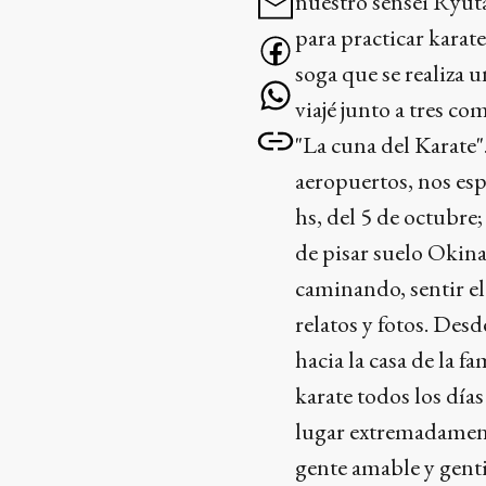
nuestro sensei Ryuta
para practicar karate
soga que se realiza 
viajé junto a tres c
"La cuna del Karate".
aeropuertos, nos esp
hs, del 5 de octubre
de pisar suelo Okina
caminando, sentir el 
relatos y fotos. De
hacia la casa de la 
karate todos los día
lugar extremadamen
gente amable y genti