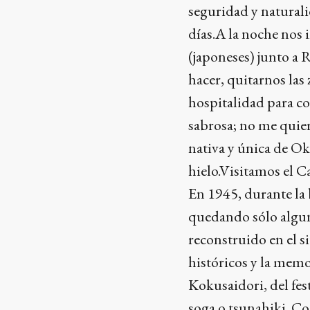
seguridad y naturali
días.A la noche nos 
(japoneses) junto a 
hacer, quitarnos las 
hospitalidad para co
sabrosa; no me quier
nativa y única de Ok
hielo.Visitamos el C
En 1945, durante la
quedando sólo alguna
reconstruido en el si
históricos y la memo
Kokusaidori, del fest
soga o tsunahiki. C