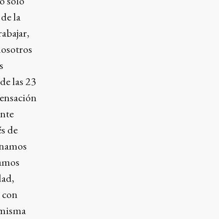
o sólo
 de la
rabajar,
nosotros
s
de las 23
sensación
ente
és de
minamos
camos
dad,
 con
a misma