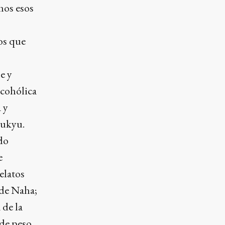
mos esos
os que
e y
lcohólica
 y
yukyu.
do
e
elatos
 de Naha;
 de la
 de peso