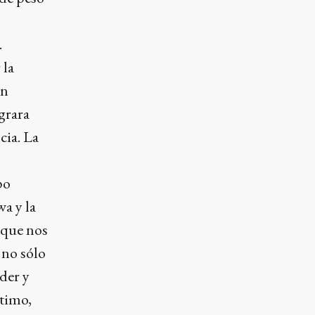
.
 la
un
grara
cia. La
po
a y la
o que nos
 no sólo
der y
timo,