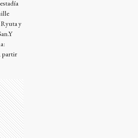
estadía
ille
 Ryuta y
San.Y
a:
 partir