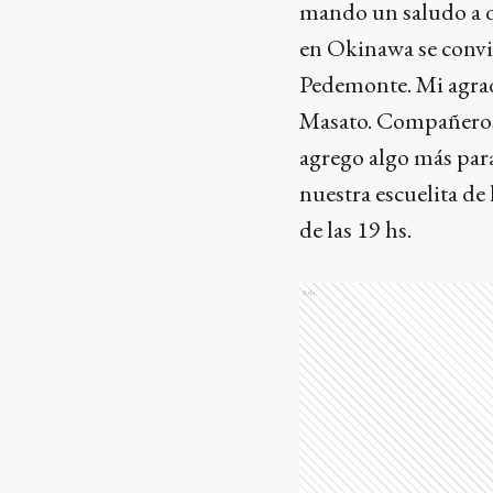
mando un saludo a q
en Okinawa se convi
Pedemonte. Mi agrad
Masato. Compañeros 
agrego algo más para
nuestra escuelita de 
de las 19 hs.
Ads