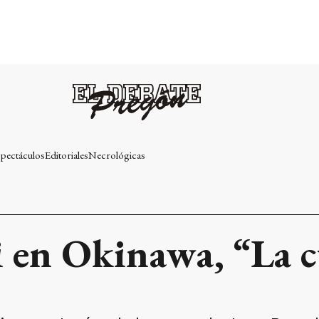
pectáculos
Editoriales
Necrológicas
i en Okinawa, “La c