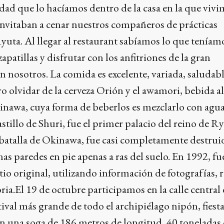
dad que lo hacíamos dentro de la casa en la que vivi
invitaban a cenar nuestros compañeros de prácticas
Ryuta. Al llegar al restaurant sabíamos lo que teníam
zapatillas y disfrutar con los anfitriones de la gran
n nosotros. La comida es excelente, variada, saludabl
o olvidar de la cerveza Orión y el awamori, bebida a
inawa, cuya forma de beberlos es mezclarlo con agua
astillo de Shuri, fue el primer palacio del reino de R
 batalla de Okinawa, fue casi completamente destrui
s paredes en pie apenas a ras del suelo. En 1992, fu
tio original, utilizando información de fotografías, r
ria.El 19 de octubre participamos en la calle central
ival más grande de todo el archipiélago nipón, fiesta
on una soga de 186 metros de longitud, 40 toneladas