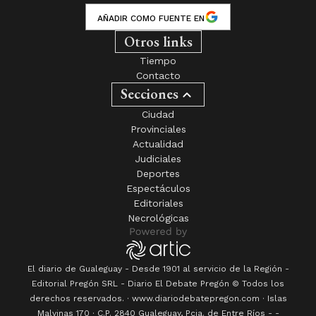
AÑADIR COMO FUENTE EN
Otros links
Tiempo
Contacto
Secciones
Ciudad
Provinciales
Actualidad
Judiciales
Deportes
Espectáculos
Editoriales
Necrológicas
El diario de Gualeguay - Desde 1901 al servicio de la Región -
Editorial Pregón SRL
- Diario
El Debate Pregón
© Todos los
derechos reservados. · www.
diariodebatepregon.com
·
Islas
Malvinas 170
· C.P.
2840
Gualeguay
, Pcia. de
Entre Ríos
-
-