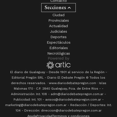
Contacto
Secciones
Ciudad
Provinciales
Actualidad
Judiciales
Deportes
Espectáculos
Editoriales
Necrológicas
El diario de Gualeguay - Desde 1901 al servicio de la Región -
Editorial Pregón SRL
- Diario
El Debate Pregón
© Todos los
derechos reservados. · www.
diariodebatepregon.com
·
Islas
Malvinas 170
· C.P.
2840
Gualeguay
, Pcia. de
Entre Ríos
-
-
Administración: Int. 108 - adm@diariodebatepregon.com.ar -
Publicidad: Int. 101 - avisos@diariodebatepregon.com.ar -
marketing@diariodebatepregon.com.ar - Redacción / Deportes: Int.
104 - Dirección: direccion@diariodebatepregon.com.ar
Ayuda
Privacidad
Terminos y condiciones