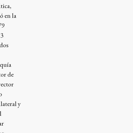
tica,
ó en la
79
83
ados
rquía
tor de
rector
o
lateral y
l
ar