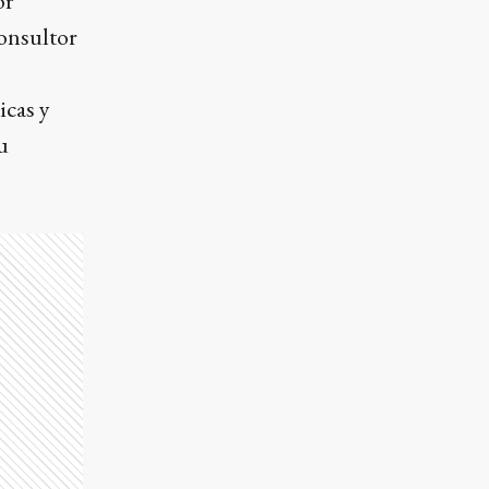
or
onsultor
icas y
u