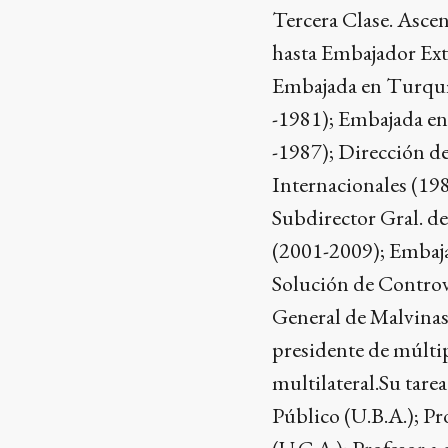
Tercera Clase. Ascen
hasta Embajador Ext
Embajada en Turquí
-1981); Embajada en
-1987); Dirección d
Internacionales (19
Subdirector Gral. d
(2001-2009); Embaja
Solución de Controv
General de Malvinas 
presidente de múltipl
multilateral.Su tar
Público (U.B.A.); P