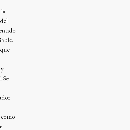
 la
 del
sentido
iable.
 que
 y
. Se
vador
1, como
e