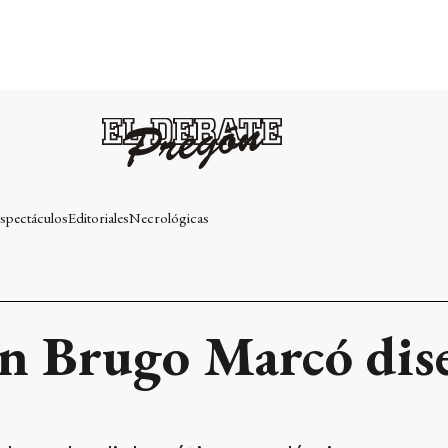
spectáculos
Editoriales
Necrológicas
án Brugo Marcó dise