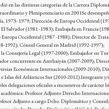
dió en las distintas categorías de la Carrera Diplomá
raordinario y Plenipotenciario en 2001Se desempeñ
a, 1973- 1979; Dirección de Europa Occidental (19
 El Salvador (1981 -1983); Embajada en Francia (19
e Europa Occidental (1987 -1988); Director de Trat
88-1992); Cónsul General en Madrid (1992-1997);
e la Consejería Legal (1997-2000); Embajador en Tu
dor concurrente en Azerbaiyán (2007-2009); Direc
ersias Económicas Internacionales (2009-2010); Di
e Islas del Atlánticos Sur (2010-2012).Integrante y/
es delegaciones oficiales a encuentros de carácter bi
ea académica: Profesor Adjunto Derecho Internaciona
rofesor Adjunto a cargo Dcho. Diplomático y Consul