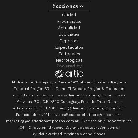
Secciones
Ciudad
Provinciales
Actualidad
Judiciales
Deportes
Espectáculos
Editoriales
Necrológicas
El diario de Gualeguay - Desde 1901 al servicio de la Región -
Editorial Pregón SRL
- Diario
El Debate Pregón
© Todos los
derechos reservados. · www.
diariodebatepregon.com
·
Islas
Malvinas 170
· C.P.
2840
Gualeguay
, Pcia. de
Entre Ríos
-
-
Administración: Int. 108 - adm@diariodebatepregon.com.ar -
Publicidad: Int. 101 - avisos@diariodebatepregon.com.ar -
marketing@diariodebatepregon.com.ar - Redacción / Deportes: Int.
104 - Dirección: direccion@diariodebatepregon.com.ar
Ayuda
Privacidad
Terminos y condiciones