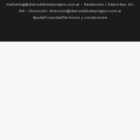
marketing@diariodebatepregon.com.ar - Redacción / Deportes: Int.
104 - Dirección: direccion@diariodebatepregon.com.ar
Ayuda
Privacidad
Terminos y condiciones