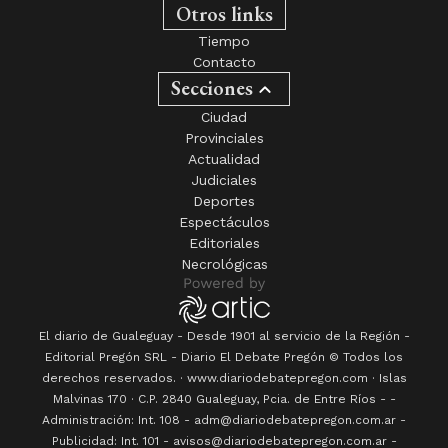
Otros links
Tiempo
Contacto
Secciones
Ciudad
Provinciales
Actualidad
Judiciales
Deportes
Espectáculos
Editoriales
Necrológicas
El diario de Gualeguay - Desde 1901 al servicio de la Región -
Editorial Pregón SRL
- Diario
El Debate Pregón
© Todos los
derechos reservados. · www.
diariodebatepregon.com
·
Islas
Malvinas 170
· C.P.
2840
Gualeguay
, Pcia. de
Entre Ríos
-
-
Administración: Int. 108 - adm@diariodebatepregon.com.ar -
Publicidad: Int. 101 - avisos@diariodebatepregon.com.ar -