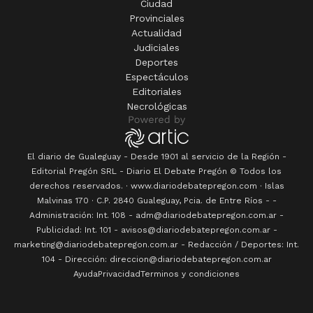
Ciudad
Provinciales
Actualidad
Judiciales
Deportes
Espectáculos
Editoriales
Necrológicas
El diario de Gualeguay - Desde 1901 al servicio de la Región -
Editorial Pregón SRL
- Diario
El Debate Pregón
© Todos los
derechos reservados. · www.
diariodebatepregon.com
·
Islas
Malvinas 170
· C.P.
2840
Gualeguay
, Pcia. de
Entre Ríos
-
-
Administración: Int. 108 - adm@diariodebatepregon.com.ar -
Publicidad: Int. 101 - avisos@diariodebatepregon.com.ar -
marketing@diariodebatepregon.com.ar - Redacción / Deportes: Int.
104 - Dirección: direccion@diariodebatepregon.com.ar
Ayuda
Privacidad
Terminos y condiciones