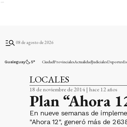
Ads
08 de agosto de 2026
Ciudad
Provinciales
Actualidad
Judiciales
Deportes
Es
Gualeguay
5
°
LOCALES
18 de noviembre de 2014 | hace 12 años
Plan “Ahora 1
En nueve semanas de implemen
"Ahora 12", generó más de 2638