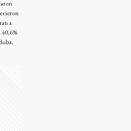
taron
recieron
ran a
l 40,6%
rdoba,