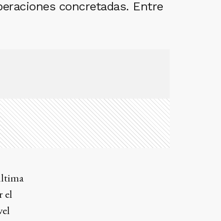
operaciones concretadas. Entre
última
 el
vel