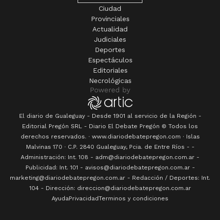
Ciudad
Provinciales
Actualidad
Judiciales
Deportes
Espectáculos
Editoriales
Necrológicas
El diario de Gualeguay - Desde 1901 al servicio de la Región -
Editorial Pregón SRL
- Diario
El Debate Pregón
© Todos los
derechos reservados. · www.
diariodebatepregon.com
·
Islas
Malvinas 170
· C.P.
2840
Gualeguay
, Pcia. de
Entre Ríos
-
-
Administración: Int. 108 - adm@diariodebatepregon.com.ar -
Publicidad: Int. 101 - avisos@diariodebatepregon.com.ar -
marketing@diariodebatepregon.com.ar - Redacción / Deportes: Int.
104 - Dirección: direccion@diariodebatepregon.com.ar
Ayuda
Privacidad
Terminos y condiciones