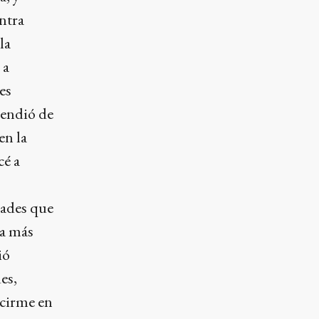
ontra
la
 a
es
rendió de
en la
cé a
s
dades que
la más
ió
es,
ucirme en