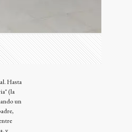
al. Hasta
ia" (la
esando un
padre,
entre
a, y