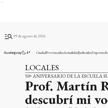
Ads
09 de agosto de 2026
Ciudad
Provinciales
Actualidad
Judiciales
Deportes
E
Gualeguay
4
°
LOCALES
50º ANIVERSARIO DE LA ESCUELA SUP
Prof. Martín R
descubrí mi vo