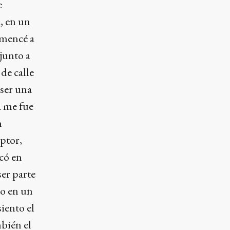
e
, en un
omencé a
junto a
de calle
ser una
a me fue
n
ptor,
ocó en
ser parte
mo en un
iento el
mbién el