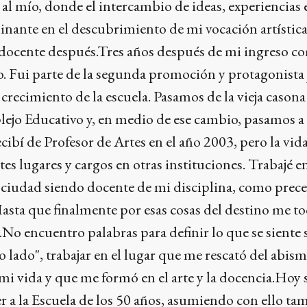
l mío, donde el intercambio de ideas, experiencias 
inante en el descubrimiento de mi vocación artística
ocente después.Tres años después de mi ingreso c
o. Fui parte de la segunda promoción y protagonista 
recimiento de la escuela. Pasamos de la vieja casona 
ejo Educativo y, en medio de ese cambio, pasamos a 
cibí de Profesor de Artes en el año 2003, pero la vid
es lugares y cargos en otras instituciones. Trabajé e
e ciudad siendo docente de mi disciplina, como prece
 Hasta que finalmente por esas cosas del destino me t
".No encuentro palabras para definir lo que se siente 
ro lado", trabajar en el lugar que me rescató del abis
i vida y que me formó en el arte y la docencia.Hoy s
r a la Escuela de los 50 años, asumiendo con ello ta