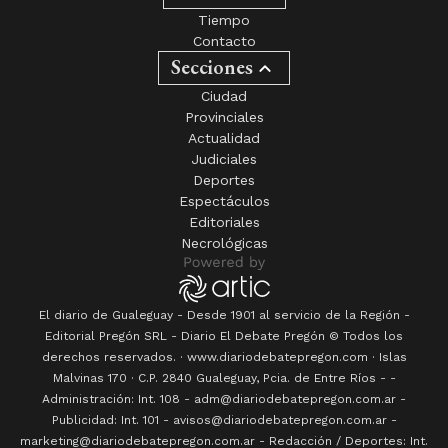
Tiempo
Contacto
Secciones
Ciudad
Provinciales
Actualidad
Judiciales
Deportes
Espectáculos
Editoriales
Necrológicas
El diario de Gualeguay - Desde 1901 al servicio de la Región -
Editorial Pregón SRL
- Diario
El Debate Pregón
© Todos los
derechos reservados. · www.
diariodebatepregon.com
·
Islas
Malvinas 170
· C.P.
2840
Gualeguay
, Pcia. de
Entre Ríos
-
-
Administración: Int. 108 - adm@diariodebatepregon.com.ar -
Publicidad: Int. 101 - avisos@diariodebatepregon.com.ar -
marketing@diariodebatepregon.com.ar - Redacción / Deportes: Int.