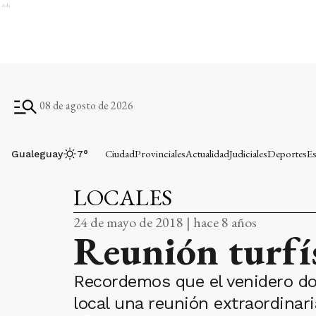
Ads
08 de agosto de 2026
Ciudad
Provinciales
Actualidad
Judiciales
Deportes
Es
Gualeguay
7
°
LOCALES
24 de mayo de 2018 | hace 8 años
Reunión turfí
Recordemos que el venidero dom
local una reunión extraordinari