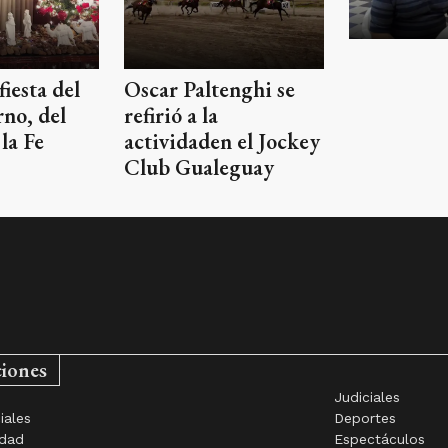
fiesta del
Oscar Paltenghi se
rno, del
refirió a la
la Fe
actividaden el Jockey
Club Gualeguay
ciones
Judiciales
iales
Deportes
idad
Espectáculos