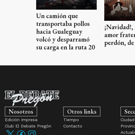
Un camión que
transportaba pollos
¡Navidad!, 
hacia Gualeguay
amor frate
volcó y desparramó
perdón, de 
su carga en la ruta 20
Nosotros
Otros links
Sec
Edición Impresa
Tiempo
Ciudad
Club El Debate Pregón
Contacto
Provinc
Actual