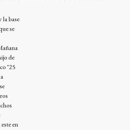
 la base
que se
 Mañana
ijo de
ico "25
la
se
tros
uchos
e
 este en