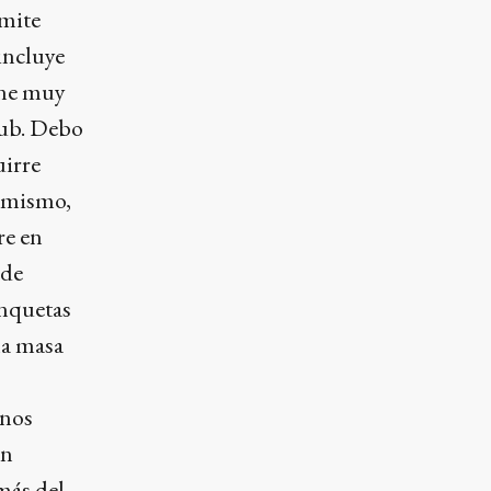
rmite
incluye
one muy
Club. Debo
uirre
simismo,
re en
ede
anquetas
la masa
 nos
en
más del