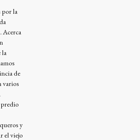
 por la
ida
s. Acerca
an
 la
imamos
incia de
 varios
a
l predio
squeros y
 el viejo