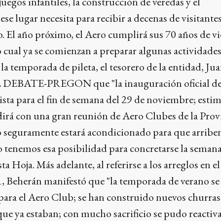
uegos infantiles, la construcción de veredas y el
e lugar necesita para recibir a decenas de visitantes
. El año próximo, el Aero cumplirá sus 70 años de v
lo cual ya se comienzan a preparar algunas actividade
 la temporada de pileta, el tesorero de la entidad, Ju
EL DEBATE-PREGON que "la inauguración oficial de
ista para el fin de semana del 29 de noviembre; est
dirá con una gran reunión de Aero Clubes de la Prov
o seguramente estará acondicionado para que arriben
o tenemos esa posibilidad para concretarse la seman
sta Hoja. Más adelante, al referirse a los arreglos en e
1, Beherán manifestó que "la temporada de verano se
ara el Aero Club; se han construido nuevos churra
que ya estaban; con mucho sacrificio se pudo reactivar