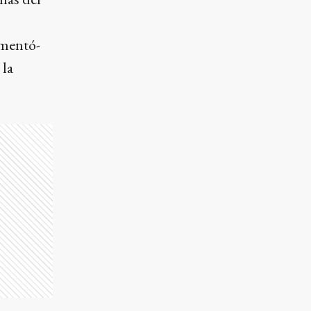
omentó-
 la