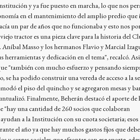
 Institución y ya fue puesto en marcha, lo que nos pe
onomía en el mantenimiento del amplio predio que 
hacía un par de años que no funcionaba y esto nos p
iejo tractor es una pieza clave para la historia del 
. Aníbal Masso y los hermanos Flavio y Marcial Izag
s herramientas y dedicación en el tema", recalcó. A
 que "también con mucho esfuerzo y pensando siemp
io, se ha podido construir una vereda de acceso a la s
comodó el piso del quincho y se agregaron mesas y b
puntualizó. Finalmente, Beherán destacó el aporte de 
que "hay una cantidad de 260 socios que colaboran
udan a la Institución con su cuota societaria; esos
rante el año ya que hay muchos gastos fijos que deb
dos y cargas sociales que afrontar con ese aporte, ade