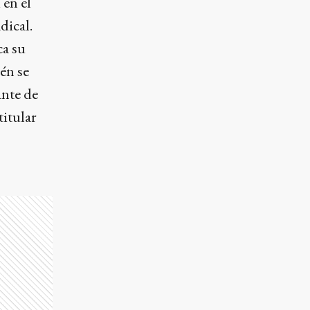
 en el
dical.
ca su
én se
ante de
titular