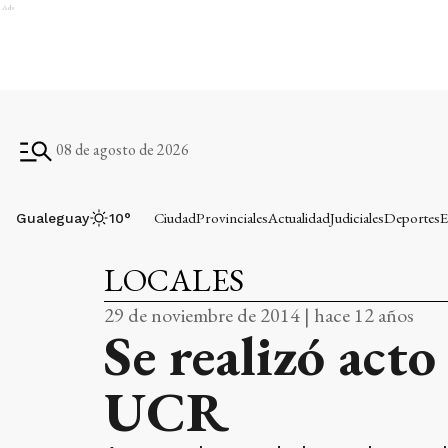
Ads
08 de agosto de 2026
Ciudad
Provinciales
Actualidad
Judiciales
Deportes
E
Gualeguay
10
°
LOCALES
29 de noviembre de 2014 | hace 12 años
Se realizó acto
UCR