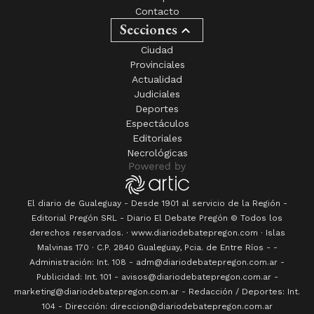
Contacto
Secciones
Ciudad
Provinciales
Actualidad
Judiciales
Deportes
Espectáculos
Editoriales
Necrológicas
El diario de Gualeguay - Desde 1901 al servicio de la Región -
Editorial Pregón SRL
- Diario
El Debate Pregón
© Todos los
derechos reservados. · www.
diariodebatepregon.com
·
Islas
Malvinas 170
· C.P.
2840
Gualeguay
, Pcia. de
Entre Ríos
-
-
Administración: Int. 108 - adm@diariodebatepregon.com.ar -
Publicidad: Int. 101 - avisos@diariodebatepregon.com.ar -
marketing@diariodebatepregon.com.ar - Redacción / Deportes: Int.
104 - Dirección: direccion@diariodebatepregon.com.ar