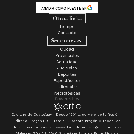
AÑADIR COMO FUENTE EN
Otros links
Tiempo
Contacto
Secciones
Ciudad
Provinciales
Actualidad
Judiciales
Deportes
Espectáculos
Editoriales
Necrológicas
El diario de Gualeguay - Desde 1901 al servicio de la Región -
Editorial Pregón SRL
- Diario
El Debate Pregón
© Todos los
derechos reservados. · www.
diariodebatepregon.com
·
Islas
Malvinas 170
· C.P.
2840
Gualeguay
, Pcia. de
Entre Ríos
-
-