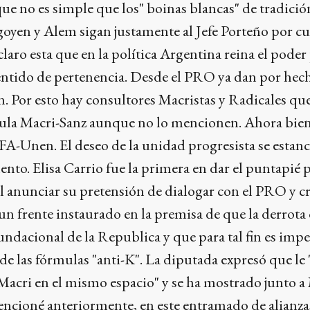
que no es simple que los" boinas blancas" de tradició
goyen y Alem sigan justamente al Jefe Porteño por c
laro esta que en la política Argentina reina el poder
 sentido de pertenencia. Desde el PRO ya dan por hech
. Por esto hay consultores Macristas y Radicales qu
ula Macri-Sanz aunque no lo mencionen. Ahora bien
A-Unen. El deseo de la unidad progresista se estanc
to. Elisa Carrio fue la primera en dar el puntapié p
 anunciar su pretensión de dialogar con el PRO y cr
n frente instaurado en la premisa de que la derrota 
ndacional de la Republica y que para tal fin es imp
 de las fórmulas "anti-K". La diputada expresó que le 
 Macri en el mismo espacio" y se ha mostrado junto a 
encioné anteriormente, en este entramado de alianza