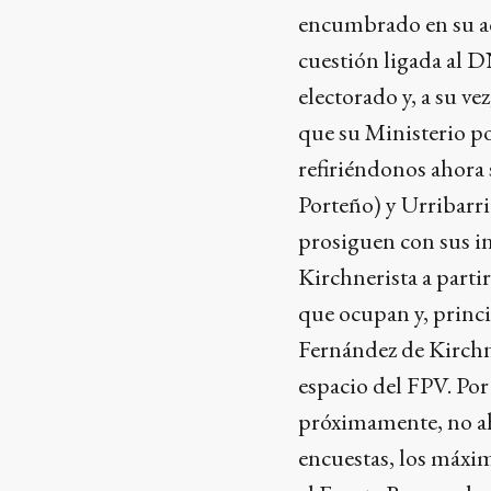
encumbrado en su acc
cuestión ligada al 
electorado y, a su ve
que su Ministerio po
refiriéndonos ahora 
Porteño) y Urribarri
prosiguen con sus in
Kirchnerista a parti
que ocupan y, princ
Fernández de Kirchn
espacio del FPV. Po
próximamente, no ah
encuestas, los máxim