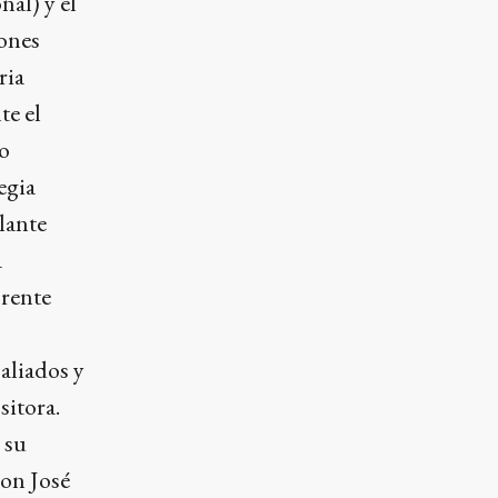
al) y el
ones
ria
te el
No
egia
lante
a
Frente
 aliados y
sitora.
 su
con José