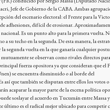
 (FR) conducido por Sergio Massa (Diputado Nacion
cri, Jefe de Gobierno de la CABA. Ambas agrupaci
pción del escenario electoral: el Frente para la Victo
 de adhesiones, difícil de erosionar. Aproximadamen
o nacional. Es un punto alto para la primera vuelta. 
no a su techo en la segunda. De esta manera, la estrat
ar la segunda vuelta en la que ganaría cualquier postu
 mutuamente se observan como rivales directos par
principal fuerza opositora ya que consideran que el 
en) se encuentra disminuido o al borde del
s así que también se disputan entre ellos los votos o
rán acaparar la mayor parte de la escena política opo
 puede soslayar el acuerdo en Tucumán entre Massa y
te último es el radical mejor ubicado para competir 