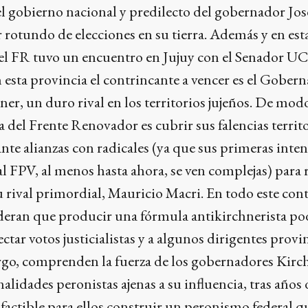
l gobierno nacional y predilecto del gobernador Jos
 rotundo de elecciones en su tierra. Además y en es
 del FR tuvo un encuentro en Jujuy con el Senador U
esta provincia el contrincante a vencer es el Gober
ner, un duro rival en los territorios jujeños. De modo
a del Frente Renovador es cubrir sus falencias territo
nte alianzas con radicales (ya que sus primeras inte
al FPV, al menos hasta ahora, se ven complejas) para r
 rival primordial, Mauricio Macri. En todo este conte
ideran que producir una fórmula antikirchnerista po
ctar votos justicialistas y a algunos dirigentes provi
rgo, comprenden la fuerza de los gobernadores Kirch
lidades peronistas ajenas a su influencia, tras años 
actible para ellos construir un peronismo federal q