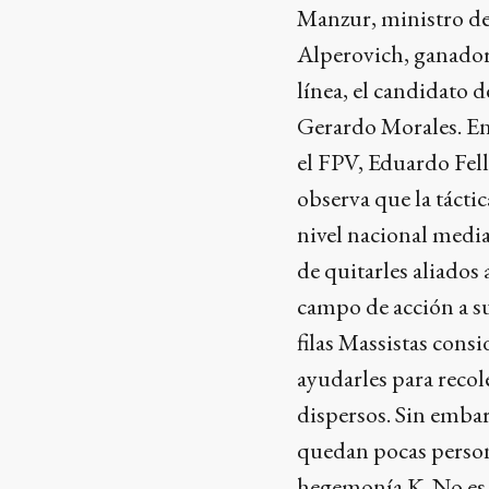
Manzur, ministro de
Alperovich, ganador
línea, el candidato
Gerardo Morales. En 
el FPV, Eduardo Fell
observa que la táctic
nivel nacional media
de quitarles aliados 
campo de acción a su
filas Massistas cons
ayudarles para recole
dispersos. Sin emba
quedan pocas persona
hegemonía K. No es f