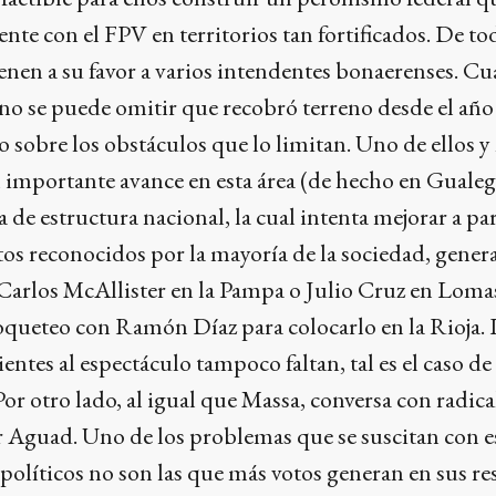
nte con el FPV en territorios tan fortificados. De to
enen a su favor a varios intendentes bonaerenses. C
no se puede omitir que recobró terreno desde el año
o sobre los obstáculos que lo limitan. Uno de ellos y
 importante avance en esta área (de hecho en Guale
ta de estructura nacional, la cual intenta mejorar a par
tos reconocidos por la mayoría de la sociedad, gene
 Carlos McAllister en la Pampa o Julio Cruz en Loma
oqueteo con Ramón Díaz para colocarlo en la Rioja. 
entes al espectáculo tampoco faltan, tal es el caso d
 Por otro lado, al igual que Massa, conversa con radic
r Aguad. Uno de los problemas que se suscitan con e
 políticos no son las que más votos generan en sus re