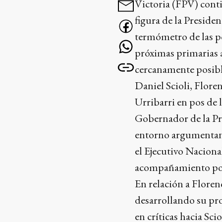
Victoria (FPV) conti
figura de la Preside
termómetro de las po
próximas primarias a
cercanamente posibl
Daniel Scioli, Flore
Urribarri en pos de 
Gobernador de la Pr
entorno argumentan 
el Ejecutivo Nacional
acompañamiento por 
En relación a Floren
desarrollando su pr
en críticas hacia Sci