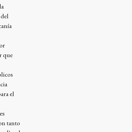
la
 del
canía
or
r que
blicos
cia
ara el
es
son tanto