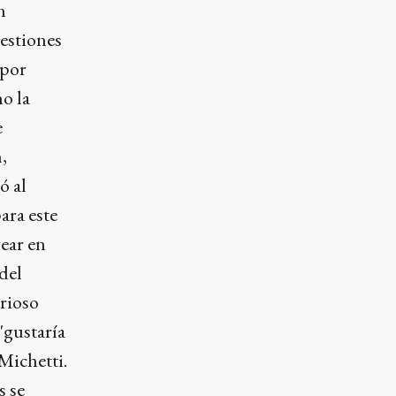
n
uestiones
 por
o la
e
,
ó al
ara este
ear en
del
erioso
"gustaría
Michetti.
s se