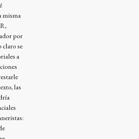
é
ta misma
CR,
nador por
 claro se
riales a
nciones
estarle
xto, las
dría
nciales
neristas:
de
ue