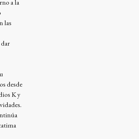
rno a la
o
n las
 dar
su
vos desde
dios K y
vidades.
ontinúa
catima