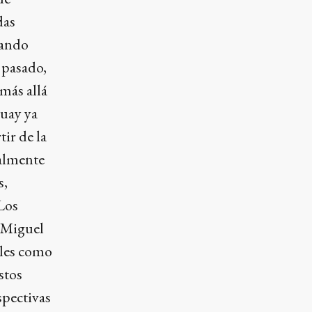
das
uando
 pasado,
 más allá
guay ya
tir de la
ralmente
s,
Los
e Miguel
ales como
stos
spectivas